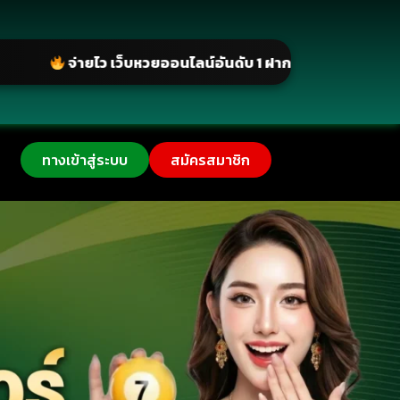
จ่ายไว เว็บหวยออนไลน์อันดับ 1 ฝากถอนออโต้ภายในไม่กี่วิ
ทางเข้าสู่ระบบ
สมัครสมาชิก