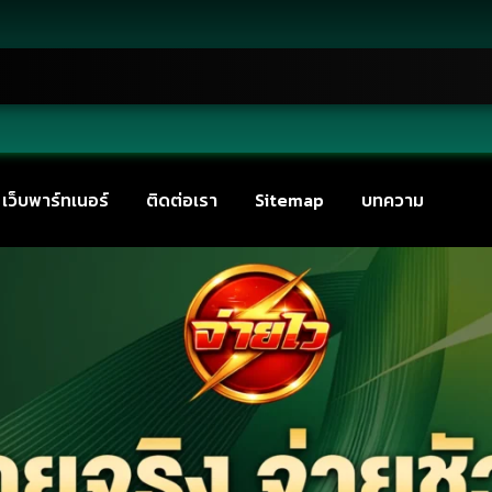
เว็บพาร์ทเนอร์
ติดต่อเรา
Sitemap
บทความ