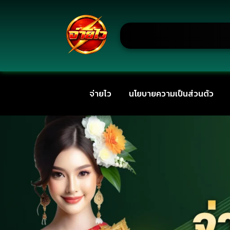
จ่ายไว
นโยบายความเป็นส่วนตัว