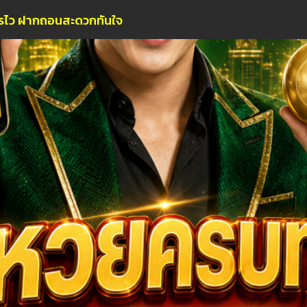
ครไว ฝากถอนสะดวกทันใจ