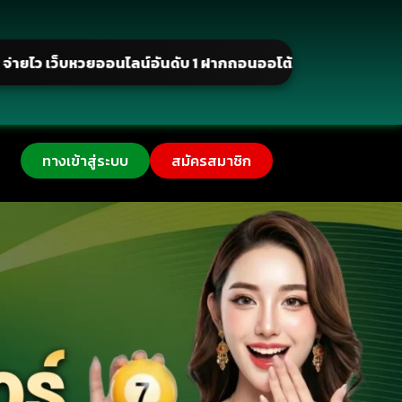
 1 ฝากถอนออโต้ภายในไม่กี่วินาที รองรับทุกธนาคาร สมัครง่าย ไม่
ทางเข้าสู่ระบบ
สมัครสมาชิก