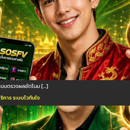
ระบบตรวจผลอัตโนม […]
ริการ ระบบไวทันใจ