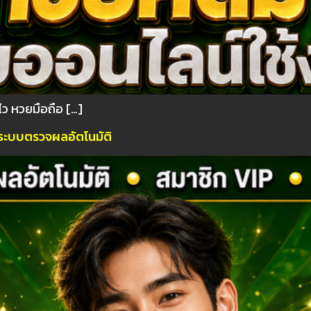
ไว หวยมือถือ […]
ระบบตรวจผลอัตโนมัติ