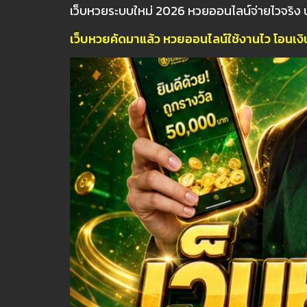
เว็บหวยระบบใหม่ 2026 หวยออนไลน์จ่ายไวจริง 
เว็บหวยคัดมาแล้ว หวยออนไลน์ใช้งานไว โอนเง