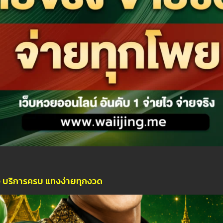
ง บริการครบ แทงง่ายทุกงวด